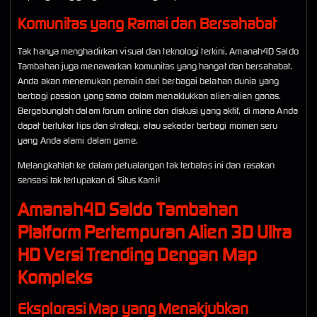
Komunitas yang Ramai dan Bersahabat
Tak hanya menghadirkan visual dan teknologi terkini, Amanah4D Saldo
Tambahan juga menawarkan komunitas yang hangat dan bersahabat.
Anda akan menemukan pemain dari berbagai belahan dunia yang
berbagi passion yang sama dalam menaklukkan alien-alien ganas.
Bergabunglah dalam forum online dan diskusi yang aktif, di mana Anda
dapat bertukar tips dan strategi, atau sekadar berbagi momen seru
yang Anda alami dalam game.
Melangkahlah ke dalam petualangan tak terbatas ini dan rasakan
sensasi tak terlupakan di Situs Kami!
Amanah4D Saldo Tambahan
Platform Pertempuran Alien 3D Ultra
HD Versi Trending Dengan Map
Kompleks
Eksplorasi Map yang Menakjubkan