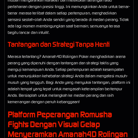
mudah mengarahkan karakter dan melakukan serangan atau
pertahanan dengan presisi tinggi. Ini memungkinkan Anda untuk benar-
benar merasa terlibat dalam setiap pertempuran, menghadirkan
sensasi seolah-olah Anda sendiri yang berada di medan perang. Tidak
ada lagi momen membingungkan saat bermain; semuanya terasa
begitu lancar dan intuitif.
Tantangan dan Strategi Tanpa Henti
Merasa tertantang? Amanah4D Rolingan Poker menghadirkan arena
perang yang dipenuhi dengan tantangan dan strategi taktis yang
menguji kemampuan Anda. Setiap pertempuran adalah kesempatan
untuk menunjukkan kehebatan strategi Anda dalam mengatasi musuh-
musuh yang tangguh. Bagi Anda yang menyukai tantangan, platform ini
adalah tempat yang tepat untuk mengasah keterampilan bertempur
Anda. Bersiaplah untuk melangkah ke medan perang dan raih
kemenangan dengan penuh kebanggaan!
Platform Peperangan Romusha
Fights Dengan Visual Gelap
Menyeramkan Amanah4D Rolingan