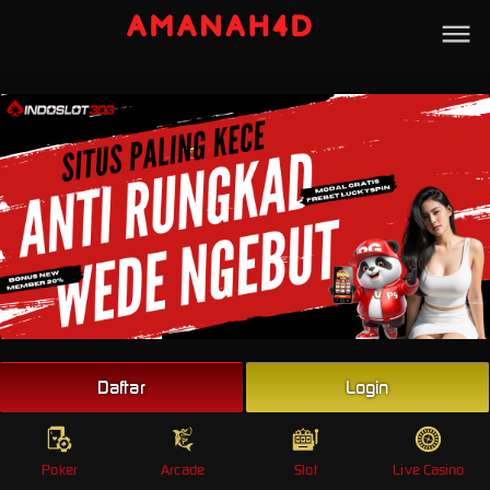
Beranda
Poker
Arcade
Slot
Live Casino
Sports
Promo
Togel
Live
Daftar
Login
Whatsapp
Poker
Arcade
Slot
Live Casino
Telegram