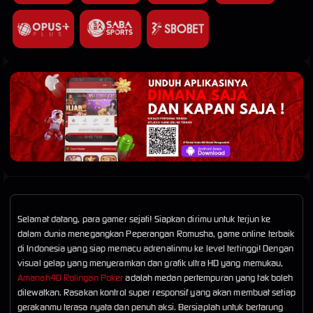
Selamat datang, para gamer sejati! Siapkan dirimu untuk terjun ke
dalam dunia menegangkan Peperangan Romusha, game online terbaik
di Indonesia yang siap memacu adrenalinmu ke level tertinggi! Dengan
visual gelap yang menyeramkan dan grafik ultra HD yang memukau,
Amanah4D Rolingan Poker
adalah medan pertempuran yang tak boleh
dilewatkan. Rasakan kontrol super responsif yang akan membuat setiap
gerakanmu terasa nyata dan penuh aksi. Bersiaplah untuk bertarung