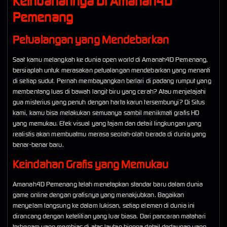
Keindahannya Di Amanah4D
Pemenang
Petualangan yang Mendebarkan
Saat kamu melangkah ke dunia open world di Amanah4D Pemenang,
bersiaplah untuk merasakan petualangan mendebarkan yang menanti
di setiap sudut. Pernah membayangkan berlari di padang rumput yang
membentang luas di bawah langit biru yang cerah? Atau menjelajahi
gua misterius yang penuh dengan harta karun tersembunyi? Di Situs
kami, kamu bisa melakukan semuanya sambil menikmati grafis HD
yang memukau. Efek visual yang tajam dan detail lingkungan yang
realistis akan membuatmu merasa seolah-olah berada di dunia yang
benar-benar baru.
Keindahan Grafis yang Memukau
Amanah4D Pemenang telah menetapkan standar baru dalam dunia
game online dengan grafisnya yang menakjubkan. Bagaikan
menyelam langsung ke dalam lukisan, setiap elemen di dunia ini
dirancang dengan ketelitian yang luar biasa. Dari pancaran matahari
terbenam yang membias di atas lautan hingga detail dedaunan yang