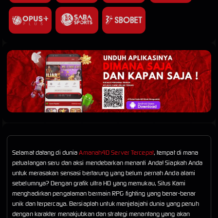
Selamat datang di dunia
Amanah4D Server Tercepat
, tempat di mana
petualangan seru dan aksi mendebarkan menanti Anda! Siapkah Anda
untuk merasakan sensasi bertarung yang belum pernah Anda alami
sebelumnya? Dengan grafik ultra HD yang memukau, Situs Kami
menghadirkan pengalaman bermain RPG fighting yang benar-benar
unik dan terpercaya. Bersiaplah untuk menjelajahi dunia yang penuh
dengan karakter menakjubkan dan strategi menantang yang akan