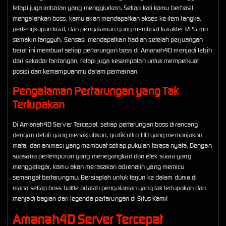
tetapi juga imbalan yang menggiurkan. Setiap kali kamu berhasil
mengalahkan boss, kamu akan mendapatkan akses ke item langka,
perlengkapan kuat, dan pengalaman yang membuat karakter RPG-mu
semakin tangguh. Sensasi mendapatkan hadiah setelah perjuangan
berat ini membuat setiap pertarungan boss di Amanah4D menjadi lebih
dari sekadar tantangan, tetapi juga kesempatan untuk memperkuat
posisi dan kemampuanmu dalam permainan.
Pengalaman Pertarungan yang Tak
Terlupakan
Di Amanah4D Server Tercepat, setiap pertarungan boss dirancang
dengan detail yang menakjubkan, grafik ultra HD yang memanjakan
mata, dan animasi yang membuat setiap pukulan terasa nyata. Dengan
suasana pertempuran yang menegangkan dan efek suara yang
menggelegar, kamu akan merasakan adrenalin yang memicu
semangat bertarungmu. Bersiaplah untuk terjun ke dalam dunia di
mana setiap boss battle adalah pengalaman yang tak terlupakan dan
menjadi bagian dari legenda pertarungan di Situs Kami!
Amanah4D Server Tercepat