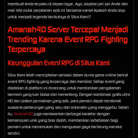
membuat Anda terpaku di depan layar. Ayo, siapkan jari-jari Anda dan
mari kita mulai perjalanan epik ini bersama-sama! Apakah Anda siap
untuk menjadi legenda berikutnya di Situs Kami?
Amanah4D Server Tercepat Menjadi
Trending Karena Event RPG Fighting
Terpercaya
Keunggulan Event RPG di Situs Kami
Situs Kami telah menciptakan sensasi dalam dunia game online berkat
event RPG fighting yang terpercaya dan memikat. Setiap event yang
diadakan di platform ini dirancang untuk memberikan pengalaman
bermain yang luar biasa dan menantang. Dengan kombinasi grafis ultra
HD dan sistem permainan yang adil, para pemain dapat menikmati
suasana pertarungan yang seru dan adrenalin yang menggebu. Selain
itu,
Amanah4D
juga menawarkan berbagai karakter dengan
kemampuan unik yang bisa dipilih, memberikan kebebasan bagi
pemain untuk menemukan dan menguasai gaya bertarung mereka
sendiri.