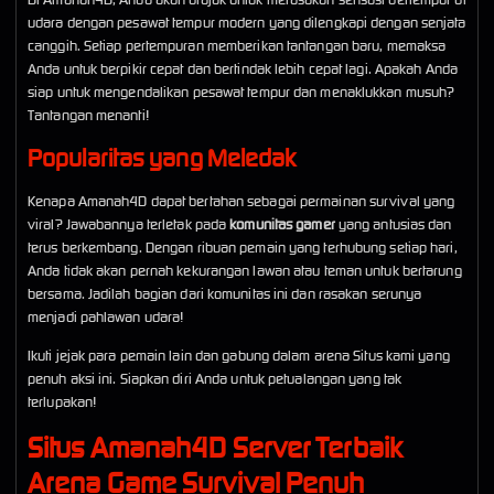
udara dengan pesawat tempur modern yang dilengkapi dengan senjata
canggih. Setiap pertempuran memberikan tantangan baru, memaksa
Anda untuk berpikir cepat dan bertindak lebih cepat lagi. Apakah Anda
siap untuk mengendalikan pesawat tempur dan menaklukkan musuh?
Tantangan menanti!
Popularitas yang Meledak
Kenapa Amanah4D dapat bertahan sebagai permainan survival yang
viral? Jawabannya terletak pada
komunitas gamer
yang antusias dan
terus berkembang. Dengan ribuan pemain yang terhubung setiap hari,
Anda tidak akan pernah kekurangan lawan atau teman untuk bertarung
bersama. Jadilah bagian dari komunitas ini dan rasakan serunya
menjadi pahlawan udara!
Ikuti jejak para pemain lain dan gabung dalam arena Situs kami yang
penuh aksi ini. Siapkan diri Anda untuk petualangan yang tak
terlupakan!
Situs Amanah4D Server Terbaik
Arena Game Survival Penuh