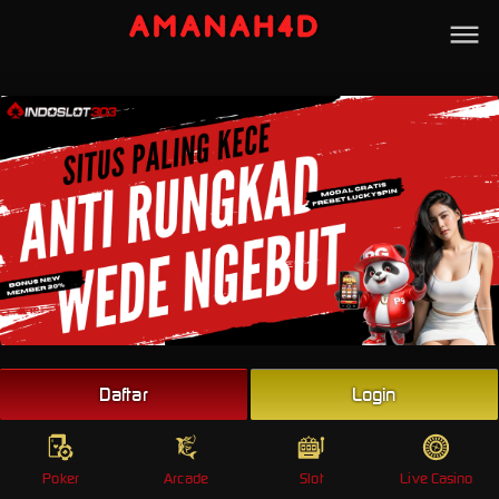
Beranda
Poker
Arcade
Slot
Live Casino
Sports
Promo
Togel
Live
Daftar
Login
Whatsapp
Poker
Arcade
Slot
Live Casino
Telegram