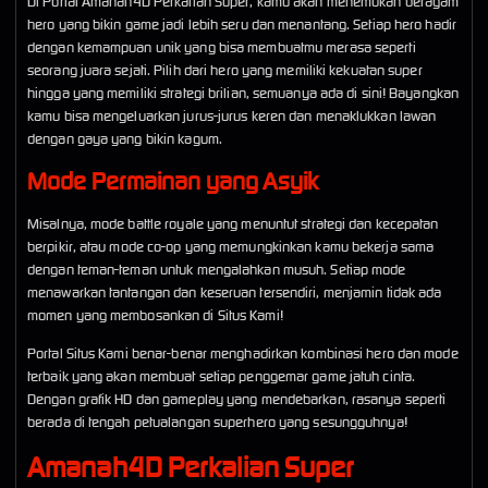
Di Portal Amanah4D Perkalian Super, kamu akan menemukan beragam
hero yang bikin game jadi lebih seru dan menantang. Setiap hero hadir
dengan kemampuan unik yang bisa membuatmu merasa seperti
seorang juara sejati. Pilih dari hero yang memiliki kekuatan super
hingga yang memiliki strategi brilian, semuanya ada di sini! Bayangkan
kamu bisa mengeluarkan jurus-jurus keren dan menaklukkan lawan
dengan gaya yang bikin kagum.
Mode Permainan yang Asyik
Misalnya, mode battle royale yang menuntut strategi dan kecepatan
berpikir, atau mode co-op yang memungkinkan kamu bekerja sama
dengan teman-teman untuk mengalahkan musuh. Setiap mode
menawarkan tantangan dan keseruan tersendiri, menjamin tidak ada
momen yang membosankan di Situs Kami!
Portal Situs Kami benar-benar menghadirkan kombinasi hero dan mode
terbaik yang akan membuat setiap penggemar game jatuh cinta.
Dengan grafik HD dan gameplay yang mendebarkan, rasanya seperti
berada di tengah petualangan superhero yang sesungguhnya!
Amanah4D Perkalian Super