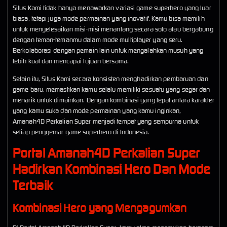
Situs Kami tidak hanya menawarkan variasi game superhero yang luar
biasa, tetapi juga mode permainan yang inovatif. Kamu bisa memilih
untuk menyelesaikan misi-misi menantang secara solo atau bergabung
dengan teman-temanmu dalam mode multiplayer yang seru.
Berkolaborasi dengan pemain lain untuk mengalahkan musuh yang
lebih kuat dan mencapai tujuan bersama.
Selain itu, Situs Kami secara konsisten menghadirkan pembaruan dan
game baru, memastikan kamu selalu memiliki sesuatu yang segar dan
menarik untuk dimainkan. Dengan kombinasi yang tepat antara karakter
yang kamu suka dan mode permainan yang kamu inginkan,
Amanah4D Perkalian Super menjadi tempat yang sempurna untuk
setiap penggemar game superhero di Indonesia.
Portal Amanah4D Perkalian Super
Hadirkan Kombinasi Hero Dan Mode
Terbaik
Kombinasi Hero yang Mengagumkan