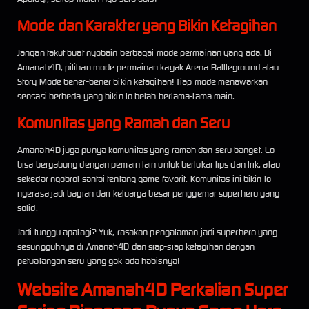
Mode dan Karakter yang Bikin Ketagihan
Jangan takut buat nyobain berbagai mode permainan yang ada. Di
Amanah4D, pilihan mode permainan kayak Arena Battleground atau
Story Mode bener-bener bikin ketagihan! Tiap mode menawarkan
sensasi berbeda yang bikin lo betah berlama-lama main.
Komunitas yang Ramah dan Seru
Amanah4D juga punya komunitas yang ramah dan seru banget. Lo
bisa bergabung dengan pemain lain untuk bertukar tips dan trik, atau
sekedar ngobrol santai tentang game favorit. Komunitas ini bikin lo
ngerasa jadi bagian dari keluarga besar penggemar superhero yang
solid.
Jadi tunggu apalagi? Yuk, rasakan pengalaman jadi superhero yang
sesungguhnya di Amanah4D dan siap-siap ketagihan dengan
petualangan seru yang gak ada habisnya!
Website Amanah4D Perkalian Super