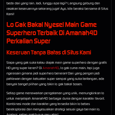
beda dari yang lain. Jadi, tunggu apa lagi? Langsung gabung dan
rasakan keseruannya sekarang juga! Ayo, kita beraksi bersama di Situs
Kami!
Lo Gak Bakal Nyesel Main Game
Superhero Terbaik Di Amanah4D
Perkalian Super
Keseruan Tanpa Batas di Situs Kami
Siapa yang gak suka kalau diajak main game superhero dengan grafik
HD yang super keren? Di
Amanah4D
, lo gak cuma main, tapi juga
ngerasain gimana jadi superhero beneran! Dari yang pengen jadi
pahlawan dengan kekuatan super sampai yang suka tantangan, ada
banyak banget pilihan yang bikin lo gak bakal bosen.
Setiap game menawarkan pengalaman yang unik, memungkinkan lo
untuk menjelajah Amanah4D berbagai dunia dengan karakter favorit.
Kombinasi mode dan karakter yang tersedia bikin lo bebas
bereksplorasi dan menyesuaikan strategi sesuai gaya bermain lo.
Apalagi, setiap match-nya seru abis!