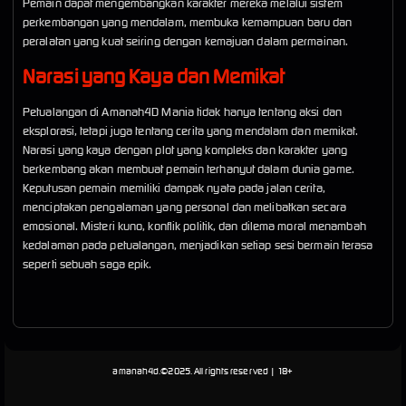
Pemain dapat mengembangkan karakter mereka melalui sistem
perkembangan yang mendalam, membuka kemampuan baru dan
peralatan yang kuat seiring dengan kemajuan dalam permainan.
Narasi yang Kaya dan Memikat
Petualangan di Amanah4D Mania tidak hanya tentang aksi dan
eksplorasi, tetapi juga tentang cerita yang mendalam dan memikat.
Narasi yang kaya dengan plot yang kompleks dan karakter yang
berkembang akan membuat pemain terhanyut dalam dunia game.
Keputusan pemain memiliki dampak nyata pada jalan cerita,
menciptakan pengalaman yang personal dan melibatkan secara
emosional. Misteri kuno, konflik politik, dan dilema moral menambah
kedalaman pada petualangan, menjadikan setiap sesi bermain terasa
seperti sebuah saga epik.
amanah4d
.©2025. All rights reserved | 18+