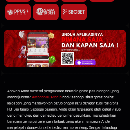
Apakah Anda mencari pengalaman bermain game petualangan yang
menakjubkan?
Amanah4D Mania
hadir sebagai situs game online
terdepan yang menawarkan petualangan seru dengan kualitas grafis
HD luar biasa. Sebagai pemain, Anda akan terpesona oleh detail visual
yang memukau dan gameplay yang mengasyikkan. menghadirkan
beragam game petualangan terbaik yang akan membawa Anda
menjelajahi dunia-dunia fantastis nan menantang. Dengan teknologi