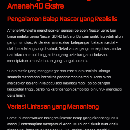
Amanah4D Ekstra
Pengalaman Balap Nascar yang Realistis
Amanah4D Ekstra menghadirkan sensasi balapan Nascar yang luar
biasa melalui game Nascar 3D HD terbaru. Dengan grafik high-definition
yang memukau, Anda akan merasakan ketegangan balapan seolah-
olah berada langsung di sirkuit. Detail visual yang menakjubkan, mulai
dari kilau cat mobil hingga debu yang beterbangan di lintasan,
menciptakan atmosfer balap yang sangat autentik.
Suara mesin yang menggelegar dan efek suara realistis lainnya
semakin menambah intensitas pengalaman bermain. Anda akan
merasakan adrenalin terpacu saat memacu mobil balap dengan
kecepatan tinggi, bersaing ketat dengan pembalap lain untuk mencapai
garis finish.
Variasi Lintasan yang Menantang
Game ini menawarkan beragam lintasan balap yang dirancang untuk
menguji keterampilan mengemudi Anda. Mulai dari sirkuit oval klasik