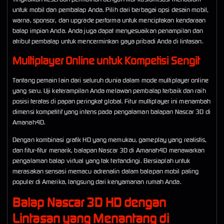
untuk mobil dan pembalap Anda. Pilih dari berbagai opsi desain mobil,
warna, sponsor, dan upgrade performa untuk menciptakan kendaraan
balap impian Anda. Anda juga dapat menyesuaikan penampilan dan
atribut pembalap untuk mencerminkan gaya pribadi Anda di lintasan.
Multiplayer Online untuk Kompetisi Sengit
Tantang pemain lain dari seluruh dunia dalam mode multiplayer online
yang seru. Uji keterampilan Anda melawan pembalap terbaik dan raih
posisi teratas di papan peringkat global. Fitur multiplayer ini menambah
dimensi kompetitif yang intens pada pengalaman balapan Nascar 3D di
Amanah4D.
Dengan kombinasi grafik HD yang memukau, gameplay yang realistis,
dan fitur-fitur menarik, balapan Nascar 3D di Amanah4D menawarkan
pengalaman balap virtual yang tak tertandingi. Bersiaplah untuk
merasakan sensasi memacu adrenalin dalam balapan mobil paling
populer di Amerika, langsung dari kenyamanan rumah Anda.
Balap Nascar 3D HD dengan
Lintasan yang Menantang di