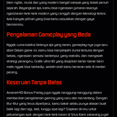
bikin ngiler, mulai dari yang modern banget sampai yang klasik penuh
sejarah. Bayangkan aja, kamu bisa ngerasain gimana rasanya
ngendarain tank-tank modern yang canggih dengan teknologi terkini.
Ada banyak pilihan yang bisa kamu sesuaikan dengan gaya
bermainmu.
Pengalaman Gameplay yang Beda
Nggak cuma koleksi tanknya aja yang keren, gameplay-nya juga seru
abis! Dalam game ini, kamu bisa menjelajahi dunia terbuka dengan
bebas, ngerasain sensasi bertempur yang realistis, dan mengasah
strategi perangmu. Grafik ultra HD yang disajikan bener-bener bikin
mata nggak bisa berkedip, seolah-olah kamu beneran ada di medan
perang.
Keseruan Tanpa Batas
Amanah4D Bonus Parlay juga nggak nanggung-nanggung dalam
memberikan pengalaman gaming yang seru dan menantang. Dengan
fitur-fitur yang terus diperbarui, kamu bakal selalu punya alasan buat
balik lagi dan lagi. Jadi, tunggu apa lagi? Siapkan dirimu untuk
petualangan epik dengan tank-tank keren di Situs Kami sekarang juga!