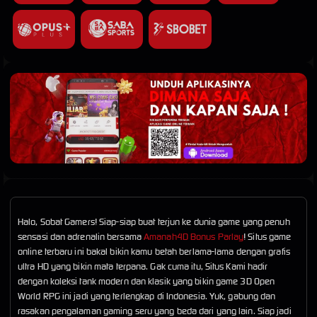
Halo, Sobat Gamers! Siap-siap buat terjun ke dunia game yang penuh
sensasi dan adrenalin bersama
Amanah4D Bonus Parlay
! Situs game
online terbaru ini bakal bikin kamu betah berlama-lama dengan grafis
ultra HD yang bikin mata terpana. Gak cuma itu, Situs Kami hadir
dengan koleksi tank modern dan klasik yang bikin game 3D Open
World RPG ini jadi yang terlengkap di Indonesia. Yuk, gabung dan
rasakan pengalaman gaming seru yang beda dari yang lain. Siap jadi