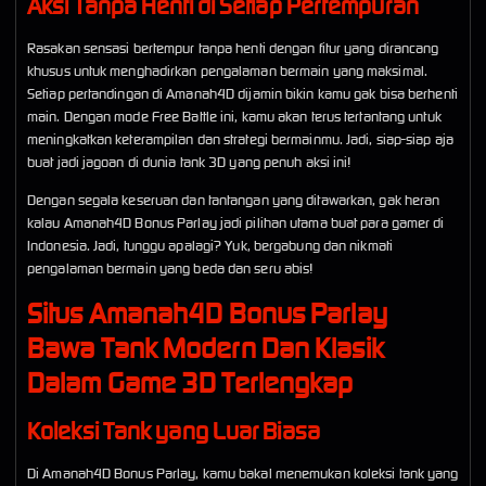
Aksi Tanpa Henti di Setiap Pertempuran
Rasakan sensasi bertempur tanpa henti dengan fitur yang dirancang
khusus untuk menghadirkan pengalaman bermain yang maksimal.
Setiap pertandingan di Amanah4D dijamin bikin kamu gak bisa berhenti
main. Dengan mode Free Battle ini, kamu akan terus tertantang untuk
meningkatkan keterampilan dan strategi bermainmu. Jadi, siap-siap aja
buat jadi jagoan di dunia tank 3D yang penuh aksi ini!
Dengan segala keseruan dan tantangan yang ditawarkan, gak heran
kalau Amanah4D Bonus Parlay jadi pilihan utama buat para gamer di
Indonesia. Jadi, tunggu apalagi? Yuk, bergabung dan nikmati
pengalaman bermain yang beda dan seru abis!
Situs Amanah4D Bonus Parlay
Bawa Tank Modern Dan Klasik
Dalam Game 3D Terlengkap
Koleksi Tank yang Luar Biasa
Di Amanah4D Bonus Parlay, kamu bakal menemukan koleksi tank yang