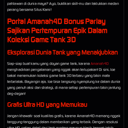
pahlawan di dunia maya? Ayo, buktikan skill-mu dan taklukkan medan
perang bersama Situs Kami!
Portal Amanah4D Bonus Parlay
Sajikan Pertempuran Epik Dalam
Koleksi Game Tank 3D
Eksplorasi Dunia Tank yang Menakjubkan
Siap-siap buat kamu yang doyan game tank, karena
Amanah4D
menghadirkan pengalaman yang nggak akan terlupakan! Di sini, loe
bakal menemukan koleksi game tank 3D terbaru yang bikin mata
terbelalak. Bayangin aja, loe bisa langsung nyemplung ke dalam dunia
yang penuh aksi dan strategi, di mana setiap pertempuran bikin jantung
deg-degan!
Grafis Ultra HD yang Memukau
Jangan khawatir soal kualitas grafis, karena Amanah4D memang nggak
tanggung-tanggung dalam memberikan yang terbaik. Dengan resolusi
ultra HD, setiap detail dari tank modern maupun klasik tampak lebih