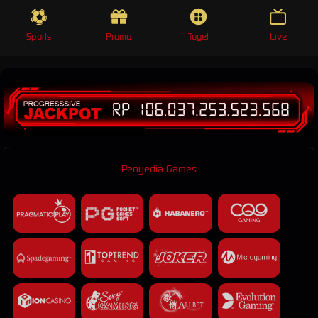
LiveChat
Sports
Promo
Togel
Live
Unduh APK
Penyedia Games