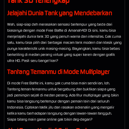
Tank 3D Terlengkap
Jelajahi Dunia Tank yang Mendebarkan
Wah, siap-siap deh merasakan sensasi bertempur yang beda dari
biasanya dengan mode Free Battle di Amanah4D! Di sini, kamu bisa
menjelajahi dunia tank 3D yang penuh warna dan intensitas. Gak cuma
satu, kamu bisa pilih dari berbagai macam tank modern dan klasik yang
punya karakteristik unik masing-masing. Bayangkan, kamu bisa bebas
berkeliling di medan perang virtual yang super keren dengan grafik
ultra HD. Pasti seru banget kan?
Tantang Temanmu di Mode Multiplayer
Di mode Free Battle ini, kamu gak cuma bisa main sendirian, loh.
Tantang teman-temanmu untuk bergabung dan buktikan siapa yang
jadi pemimpin sejati di medan perang. Ada fitur multiplayer yang bikin
kamu bisa langsung bertempur dengan pemain lain dari seluruh
Indonesia. Ciptakan taktik jitu dan rasakan adrenalin yang mengalir
ketika kamu berhadapan langsung dengan lawan-lawan tangguh.
Siapa bilang main game online gak bikin deg-degan?