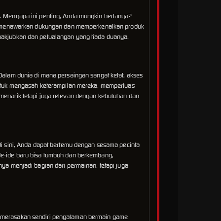
. Mengapa ini penting, Anda mungkin bertanya?
an menawarkan dukungan dan memperkenalkan produk
menakjubkan dan petualangan yang tiada duanya.
alam dunia di mana persaingan sangat ketat, akses
ntuk mengasah keterampilan mereka, memperluas
enarik tetapi juga relevan dengan kebutuhan dan
i sini, Anda dapat bertemu dengan sesama pecinta
e-ide baru bisa tumbuh dan berkembang,
a menjadi bagian dari permainan, tetapi juga
 merasakan sendiri pengalaman bermain game