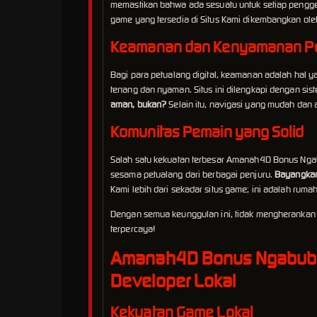
memastikan bahwa ada sesuatu untuk setiap peng
game yang tersedia di Situs Kami dikembangkan oleh
Keamanan dan Kenyamanan P
Bagi para petualang digital, keamanan adalah hal 
tenang dan nyaman. Situs ini dilengkapi dengan si
aman, bukan?
Selain itu, navigasi yang mudah dan
Komunitas Pemain yang Solid
Salah satu kekuatan terbesar Amanah4D Bonus Ngabu
sesama petualang dari berbagai penjuru.
Bayangkan 
Kami lebih dari sekadar situs game; ini adalah rumah
Dengan semua keunggulan ini, tidak mengherankan 
terpercaya!
Amanah4D Bonus Ngabubu
Developer Lokal
Kekuatan Game Lokal