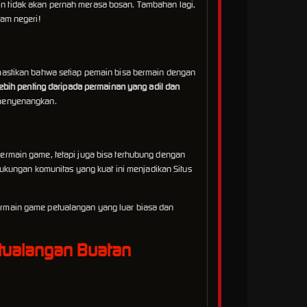
n tidak akan pernah merasa bosan. Tambahan lagi,
lam negeri!
emastikan bahwa setiap pemain bisa bermain dengan
ebih penting daripada permainan yang adil dan
 menyenangkan.
ermain game, tetapi juga bisa terhubung dengan
kungan komunitas yang kuat ini menjadikan Situs
ermain game petualangan yang luar biasa dan
ualangan Buatan