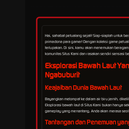
Hai, sahabat petualang sejati! Siap-siaplah untuk 
primadona para gamer! Dengan koleksi game petual
terlupakan. Di sini, kamu akan menemukan beragam
komunitas Situs Kami dan rasakan sendiri sensasi b
Eksplorasi Bawah Laut Y
Ngabuburit
Keajaiban Dunia Bawah Laut
Bayangkan melompat ke dalam air biru jernih, dikeli
Eksplorasi bawah laut di Situs Kami bukan hanya s
gameplay yang menantang, Anda akan merasa seola
Tantangan dan Penemuan yan