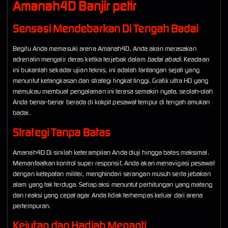
Amanah4D Banjir petir
Sensasi Mendebarkan Di Tengah Badai
Begitu Anda memasuki arena Amanah4D, Anda akan merasakan
adrenalin mengalir deras ketika terjebak dalam
badai abadi
. Keadaan
ini bukanlah sekadar ujian teknis; ini adalah tantangan sejati yang
menuntut ketangkasan dan strategi tingkat tinggi. Grafik ultra HD yang
memukau membuat pengalaman ini terasa semakin nyata, seolah-olah
Anda benar-benar berada di kokpit pesawat tempur di tengah amukan
badai.
Strategi Tanpa Batas
Amanah4D Di sinilah keterampilan Anda diuji hingga batas maksimal.
Memanfaatkan kontrol super responsif, Anda akan menavigasi pesawat
dengan ketepatan militer, menghindari serangan musuh serta jebakan
alam yang tak terduga. Setiap aksi menuntut perhitungan yang matang
dan reaksi yang cepat agar Anda tidak terhempas keluar dari arena
pertempuran.
Kejutan dan Hadiah Menanti