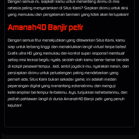
Dengan semua ini, siapkah kamu untuk menantang dirimu di misi
rahasia paling menyeramkan di Situs Kami? Siapkan dirimu untuk aksi
yang memukau dan pengalaman bermain yang tidak akan terlupakan!
Amanah4D Banjir petir
Dengan semua fitur menakjubkan yang ditawarkan Situs Kami, kamu
siap untuk terbang tinggi dan menaklukkan langit virtual tanpa batas!
Grafik ultra HD yang memukau dan kontrol super responsif membuat
setiap misi terasa begitu nyata, seolah-olah kamu benar-benar berada
di kokpit pesawat tempur. Jadi, ambil joystick-mu, nyalakan mesin, dan
persiapkan dirimu untuk petualangan paling mendebarkan yang
pernah ada. Situs Kami bukan sekadar game; ini adalah medan
peperangan digital yang menantang adrenalinmu dan menguji
keterampilan bertempur terbaikmu. Ayo, tunjukkan kehebatanmu, dan
jadilah pahlawan langit di dunia Amanah4D Banjir petir yang penuh
kejutan!