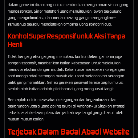
dalam game ini dirancang untuk memberikan pengalaman visual yang
mengesankan. Sinar matahari yang menyilaukan, awan bergulung
yang mengintimidasi, dan medan perang yang menegangkan—
semuanya bersatu menciptakan atmosfer yang sangat hidup.
Kontrol Super Responsif untuk Aksi Tanpa
Henti
Tidak hanya grafisnya yang memukau, kontrol dalam game ini juga
sangat responsif, memberikan kalian kebebasan untuk melakukan
manuver ekstrim dengan mudah. Kalian bisa merasakan ketegangan
saat menghindari serangan musuh atau saat melancarkan serangan
balik yang mematikan. Setiap gerakan pesawat terasa begitu mulus,
seolah-olah kalian adalah pilot handal yang menguasai langit.
Bersiaplah untuk merasakan ketegangan dan kegembiraan dari
pertarungan udara yang paling brutal di Amanah4D! Siapkan strategi
terbaik, asah keterampilan, dan jadilah raja langit yang ditakuti oleh
musuh-musuh kalian.
Terjebak Dalam Badai Abadi Website